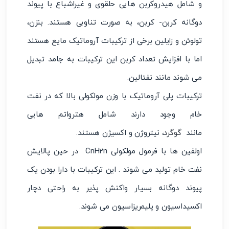
و شامل هیدروکربن ‌هایی حلقوی و غیراشباع با پیوند
دوگانه کربن- کربن، به صورت تناوبی هستند. بنزن،
تولوئن و زایلین برخی از ترکیبات آروماتیک مایع هستند
اما با افزایش تعداد کربن این ترکیبات به جامد تبدیل
می شوند مانند نفتالین.
ترکیبات پلی ‌آروماتیک‌ با وزن مولکولی بالا که در نفت
خام وجود دارند شامل هترواتم‌ هایی
مانند
گوگرد
، نیتروژن و اکسیژن هستند.
اولفین ها با فرمول مولکولی CnH2n در حین پالایش
نفت خام تولید می شوند . این ترکیبات با دارا بودن یک
پیوند دوگانه بسیار واکنش ‌پذیر به راحتی دچار
اکسیداسیون و پلیمریزاسیون می ‌شوند.