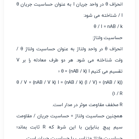
انحراف θ در واحد جریان I به عنوان حساسیت جریان θ
/ I شناخته می شود:
θ / I = nAB / k
حساسیت ولتاژ:
انحراف θ در واحد ولتاژ به عنوان حساسیت ولتاژ θ /
ولت شناخته می شود. هر دو طرف معادله را بر V
تقسیم می کنیم θ = (nAB / k) I ؛
(θ / V = (nAB / V k) I = (nAB / k) (I / V) = (nAB / k)
(1 / R
R مخفف مقاومت موثر در مدار است.
همچنین حساسیت ولتاژ = حساسیت جریان / مقاومت
سیم پیچ. بنابراین با این شرط که R ثابت بماند؛
حساسیت ولتاژ متناسب با حساسیت جریان است.