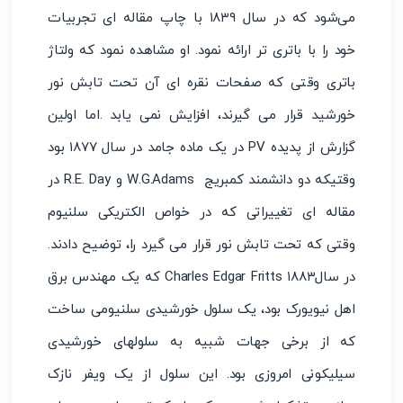
می‌شود که در سال ۱۸۳۹ با چاپ مقاله ای تجربیات
خود را با باتری تر ارائه نمود. او مشاهده نمود که ولتاژ
باتری وقتی که صفحات نقره ای آن تحت تابش نور
خورشید قرار می گیرند، افزایش نمی یابد .اما اولین
گزارش از پدیده PV در یک ماده جامد در سال ۱۸۷۷ بود
وقتیکه دو دانشمند کمبریج W.G.Adams و R.E. Day در
مقاله ای تغییراتی که در خواص الکتریکی سلنیوم
وقتی که تحت تابش نور قرار می گیرد را، توضیح دادند.
در سالCharles Edgar Fritts ۱۸۸۳ که یک مهندس برق
اهل نیویورک بود، یک سلول خورشیدی سلنیومی ساخت
که از برخی جهات شبیه به سلولهای خورشیدی
سیلیکونی امروزی بود. این سلول از یک ویفر نازک