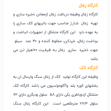
کارگاه زغال
کارگاه زغال وظیفه دریافت زغال ازمعادن ذخیره سازی و
تهیه زغال شـارژ مناسب حهت باتریهای کک سـازی را
به عهده دارد . این کارگاه متشکل از تجهیزات انباشت و
برداشت زغال، خـردکـن، مخلوط کننده و ۴۰ عدد سیلو
جهت ذخیره سازی زغال بـه ظـرفـیت ۱۰۰هـزار تـن می
باشد .
کارگاه
کک
وظیفه این کارگاه تولید کک از زغال سنگ وارسال ان به
بخشهای کوره بلند وآگلومراسیون می باشد. کارگاه کک
متشکل ازدوباطری یکی دارای ۵۸ سلول ودیگری دارای ۷۲
سلول ۲۷/۳ مترمکعبی است. این کارگاه زغال سنگ