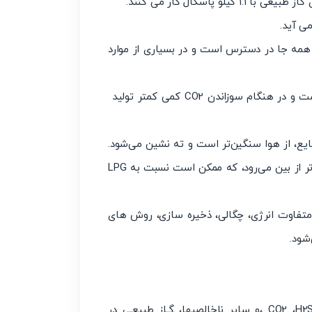
ر همه جا در دسترس است و در بسیاری از موارد
_ گاز طبیعی، در انتقال از طریق لوله‌ها بهتر از LPG بوده است و در هنگام سوزاندن CO2 کمی کمتر تولید
مایع، از هوا سنگین‌تر است و ته نشین می‌شود.
اما گاز طبیعی سبک‌تر از هوا است و در صورت نشتی سریع‌تر از بین می‌رود، که ممکن است نسبت به LPG
 متفاوت انرژی، چگالی، ذخیره سازی، روش های
‌شود.
به دلیل وجود شن ریزه، گل رس، هیدروکربن های مایع، CO2 ،H2S ،و سایر ناخالصیها، گـاز طبیعـی در