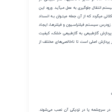
ستم انتقال جلوگیری به عمل مـیآیـد. ورود ایـن
اتی میگردد که از آن جمله میتـوان بـه انسـداد
 زودرس سیسـتم فیلتراسـیون و فیلترهـا، ایجـاد
ی پردازش گازطبیعی به گازطبیعی خشک، کیفیت
ار پردازش اصلی است تا ناخالصی‌های مختلف از
لا در سرچشمه یا در نزدیکی آن نصب می‌شوند.