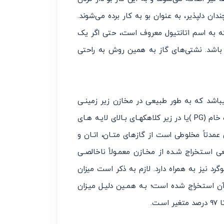
دان دلپذیر، به عنوان بو به کار برده می‌شوند.
که به اسم اتانتیول معروف است، حتی اگر یک
ل هوا اسیر شده باشد. نشتی‌های گاز به همین روش به راحتی
باشد که به طور طبیعی در مخازن زیر زمینـی
یافت میشوند. این گاز ممکن است به صورت محلول در نفت خام (PG )یا در زیر کلاهکهـای بـالای لایـه هـای
مدتاً مخلوطی است از گازهای متـان، اتـان و
ی اسـتخراج شـده از مخـازن معمـولاً ناخالصـی
رد نیز به همراه دارد. لازم به ذکر است میزان
ن استخراج شده است؛ بـه همـین دلیـل میـزان