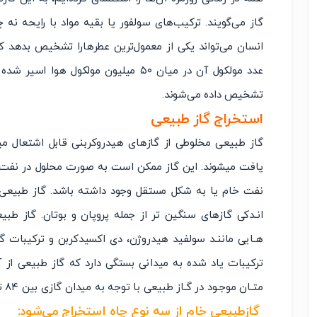
گاز می‌گویند. ترکیب‌های سولفور یا بقیه مواد با رایحه نه چن
انسان می‌تواند یکی از معمول‌ترین عطرهارا تشخیص بدهد 
عدد مولکول آن در میان ۵۰ میلیون مولکو
تشخیص داده می‌شوند.
استخراج گاز طبیعی
گاز طبیعی مخلوطی از گازهای هیدروکربنی قابل اشتعال می
نفت خام یا به شکل مستقل وجود داشته باشد. گاز طبیعی ع
انـدکی گازهای سنگین تر از جمله پروپان و بوتان. گاز طبیع
هـایی ماننـد سولفید هیدروژن، دی اکسیدکربن و ترکیبات گوگ
ترکیبات یاد شده به میدانی بستگی دارد که گاز طبیعی از آ
متـان موجـود در گـاز طبیعی با توجه به میدان گازی بین ۸۴ تا ۹۷ درصد متغیر اسـت.
گازطبیعی خام از سه نوع چاه استخراج می‌شود
: