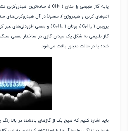
پایه گاز طبیعی را
متان ( CH
)
، ساده‌ترین هیدروکربن تش
۴
اتم‌های کربن و هیدروژن ). معمولاً در آن هیدروکربن‌های سنگ
پروپین ( C
H
)، بوتان ( C
H
) و بعضی افزودنی‌های غیر کرب
۴
۱۰
۳
۸
گاز طبیعی به شکل یک میدان گازی در ساختار بعضی سنگ‌ها
شده یا در حالت متبلور یافت می‌شود.
باید اشاره کنیم که هیچ یک از گازهای یادشده در بالا رنگ ی
همه در زندگی روزمره آن‌ها را استنشاق کرده‌ایم، به این گازه