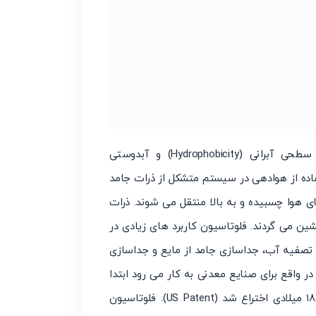
فلوتاسیون فرایندی است که ذرات را بر اساس خواص سطحی آبرانی (Hydrophobicity) و آبدوستی
که با استفاده از هوادهی در سیستم متشکل از ذرات جامد
 هوا چسبیده و به بالا منتقل می شوند. ذرات
ن می گردند. فلوتاسیون کاربرد های زیادی در
 تصفیه آب، جداسازی جامد از مایع و جداسازی
معدنی. واژه فلوتاسیون کف (Froth flotation) که در واقع برای صنایع معدنی به کار می رود ابتدا
توسط بردفورد (Hezekiah,Bradford) از فیلادلفیا در سال ۱۸۸۶ میلادی اختراع شد (US Patent). فلوتاسیون