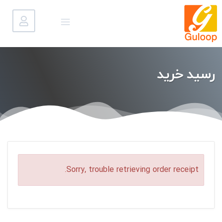
رسید خرید
Sorry, trouble retrieving order receipt.